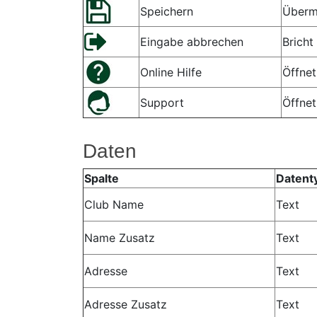
Speichern
Übermi
Eingabe abbrechen
Bricht
Online Hilfe
Öffnet
Support
Öffne
Daten
Spalte
Datent
Club Name
Text
Name Zusatz
Text
Adresse
Text
Adresse Zusatz
Text