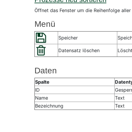
Öffnet das Fenster um die Reihenfolge alle
Menü
Speicher
Speic
Datensatz löschen
Löscht
Daten
Spalte
Datent
ID
Gesper
Name
Text
Bezeichnung
Text